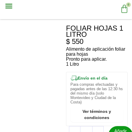
Ir
Ca
0
al
contenido
Hook Cannabis
Hook Huerta y Jardín
FOLIAR HOJAS 1
LITRO
$
550
Alimento de aplicación foliar
para hojas
Pronto para aplicar.
1 Litro
Envío en el día
Para compras efectuadas y
pagadas antes de las 12:30 hs
del mismo día (solo
Montevideo y Ciudad de la
Costa)
Ver términos y
condiciones
Foliar
Añadir