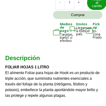
Hojas
-
+
al
carrito
1
Litro
Comprar
cantidad
Medios
Envíos
Pick
de
up
Llegamos
pago
a todo el
En
país.
zona
Tarjetas,
Prado.
transf. o
efectivo.
Descripción
FOLIAR HOJAS 1 LITRO
El alimento Foliar para hojas de Hook es un producto de
triple acción, que suministra nutrientes esenciales a
través del follaje de la planta (nitrógeno, fósforo y
potasio), embellece la planta aportándole mayor brillo y
las protege y repele algunas plagas.