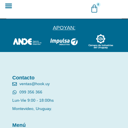
Ir
Carrito
0
al
Hook Cannabis
Hook Huerta y Jardín
contenido
APOYAN:
Contacto
ventas@hook.uy
099 356 366
Lun-Vie 9:00 - 18:00hs
Montevideo, Uruguay.
Menú